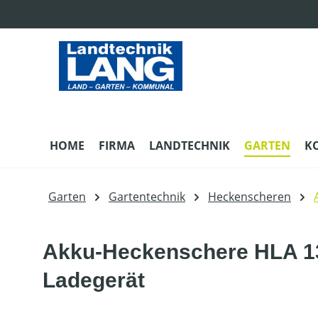
m Hauptinhalt springen
Zur Suche springen
Zur Hauptnavigation springen
HOME
FIRMA
LANDTECHNIK
GARTEN
K
Garten
Gartentechnik
Heckenscheren
Akku-Heckenschere HLA 135
Ladegerät