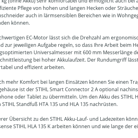
2 kg (ohne Akku) sehr komfortabel und ermöglicht auch be
ffiziente Pflege von hohen und langen Hecken oder Sträuche
schneider auch in lärmsensiblen Bereichen wie in Wohng
nden können.
hwertigen EC-Motor lässt sich die Drehzahl am ergonomisch
d zur jeweiligen Aufgabe regeln, so dass Ihre Arbeit beim H
gsoptimierten Universalmesser mit 600 mm Messerlänge des
chnittleistung bei hoher Akkulaufzeit. Der Rundumgriff läss
tabel und effizient arbeiten.
ch mehr Komfort bei langen Einsätzen können Sie einen Tr
ehäuse ist der STIHL Smart Connector 2 A optional nachinst
hone oder Tablet zu übermitteln. Um den Akku des STIHL H
n STIHL Standfuß HTA 135 und HLA 135 nachrüsten.
erer Übersicht zu den STIHL Akku-Lauf- und Ladezeiten könne
ense STIHL HLA 135 K arbeiten können und wie lange der e