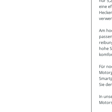
nur 5,
eine e
Hecken
verwe
Am hoc
passen
reibun
hohe S
komfor
Für no
Motorg
Smartp
Sie de
In uns
Motors