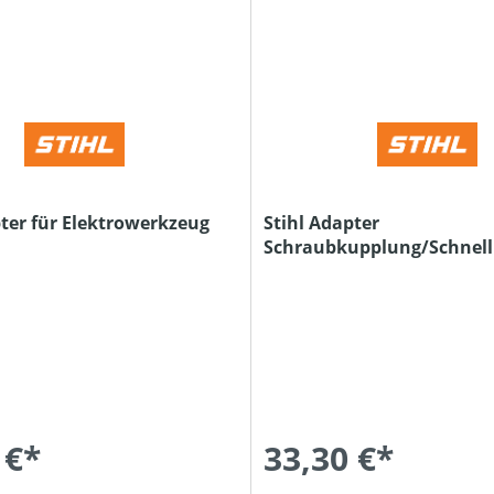
pter für Elektrowerkzeug
Stihl Adapter
Schraubkupplung/Schnel
 €*
33,30 €*