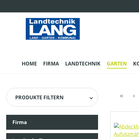
m Hauptinhalt springen
Zur Suche springen
Zur Hauptnavigation springen
HOME
FIRMA
LANDTECHNIK
GARTEN
K
PRODUKTE FILTERN
Firma
HERSTELLER