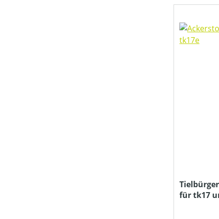
FAHRANTRIEBSART
FANGSACKVOLUMEN MAX (IN L)
FARBE (GERÄT)
FARBE (VARIANTE)
FASSUNGSVOLUMEN MAX (IN L)
Tielbürger
für tk17 
FLÄCHENLEISTUNG MAX (IN M²)