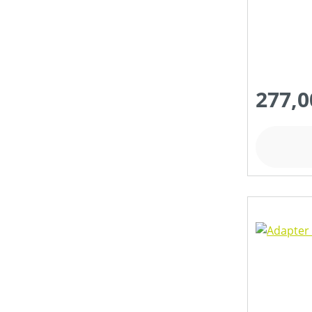
FRÄSTIEFE (IN CM)
FÖRDERHÖHE MAX (IN M)
277,0
FÖRDERMENGE MAX (IN L/H)
GEEIGNET FÜR SÄGEKETTEN (IN ")
GESCHWINDIGKEIT MAX (IN KM/H)
GETRIEBEART