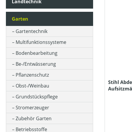
Landtechnik
AKKUKAPAZITÄT (IN AH)
Garten
ALPHANUMERISCHE GRÖSSE (BEKLEIDUNG)
Gartentechnik
Multifunktionssysteme
ANSAUGLEISTUNG (IN L/MIN)
Bodenbearbeitung
Be-/Entwässerung
ARBEITSBREITE (IN CM)
Pflanzenschutz
Stihl Abd
Obst-/Weinbau
Aufsitzm
ARBEITSDRUCK (IN BAR)
Grundstückspflege
Stromerzeuger
ARBEITSHÖHE MIN-MAX (IN CM)
Zubehör Garten
Betriebsstoffe