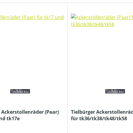
 Ackerstollenräder (Paar)
Tielbürger Ackerstollenräd
und tk17e
für tk36/tk38/tk48/tk58