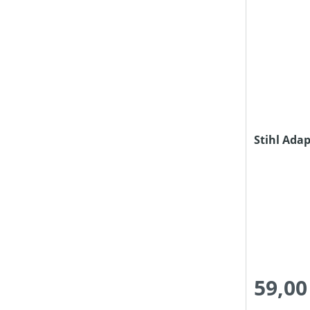
HUBRAUM (IN CM³)
KETTENTEILUNG (IN ")
KETTENTREIBGLIEDERBREITE (IN MM)
Stihl Ada
KLASSIFIZIERUNG
LADEZEIT (IN MIN)
LUFTGESCHWINDIGKEIT (IN M/S)
59,00
LUFTVOLUMEN (IN M³/H)