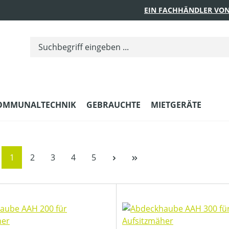
EIN FACHHÄNDLER VON
OMMUNALTECHNIK
GEBRAUCHTE
MIETGERÄTE
Seite
Seite
Seite
Seite
Seite
1
2
3
4
5