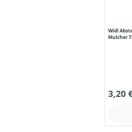
BEFESTIGUNG
Widl Abst
Mulcher T
BETRIEBSART
BEUTELVOLUMEN (IN L)
BÜRSTENDREHZAHL (IN UMDREHUNGEN/MIN)
3,20 
DURCHMESSER TRENNSCHEIBE/SÄGEBLATT (IN MM)
EINSATZBEREICH