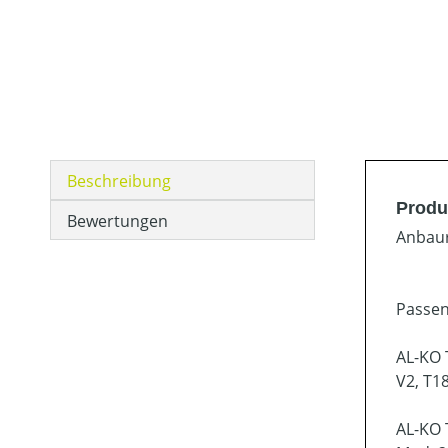
Beschreibung
Produ
Bewertungen
Anbaur
Passen
AL-KO 
V2, T1
AL-KO 