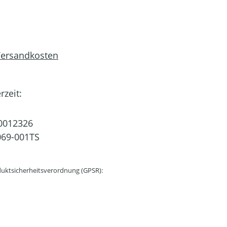
 Versandkosten
rzeit:
0012326
69-001TS
uktsicherheitsverordnung (GPSR):