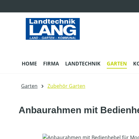
m Hauptinhalt springen
Zur Suche springen
Zur Hauptnavigation springen
HOME
FIRMA
LANDTECHNIK
GARTEN
K
Garten
Zubehör Garten
Anbaurahmen mit Bedienhe
Bildergalerie überspringen