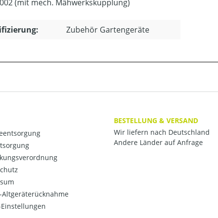
002 (mit mech. Mähwerkskupplung)
ifizierung:
Zubehör Gartengeräte
BESTELLUNG & VERSAND
Wir liefern nach Deutschland
ieentsorgung
Andere Länder auf Anfrage
ntsorgung
kungsverordnung
chutz
ssum
o-Altgeräterücknahme
Einstellungen