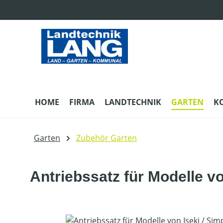
m Hauptinhalt springen
Zur Suche springen
Zur Hauptnavigation springen
HOME
FIRMA
LANDTECHNIK
GARTEN
K
Garten
Zubehör Garten
Antriebssatz für Modelle vo
Bildergalerie überspringen