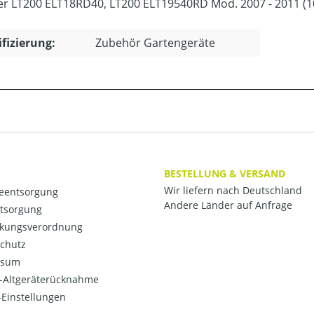
r LT200 ELT18RD40, LT200 ELT19540RD Mod. 2007 - 2011 (1
ifizierung:
Zubehör Gartengeräte
BESTELLUNG & VERSAND
Wir liefern nach Deutschland
ieentsorgung
Andere Länder auf Anfrage
ntsorgung
kungsverordnung
chutz
ssum
o-Altgeräterücknahme
Einstellungen