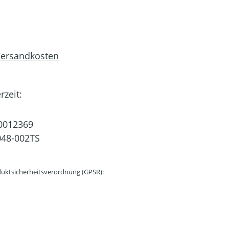
 Versandkosten
rzeit:
0012369
48-002TS
uktsicherheitsverordnung (GPSR):