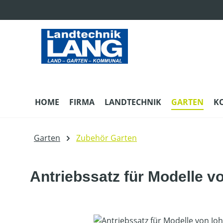
m Hauptinhalt springen
Zur Suche springen
Zur Hauptnavigation springen
HOME
FIRMA
LANDTECHNIK
GARTEN
K
Garten
Zubehör Garten
Antriebssatz für Modelle v
Bildergalerie überspringen