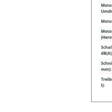
Motor
Umdr
Motor
Moto
(Hers
Schal
dB(A)
Schni
mm):
Treib
l):