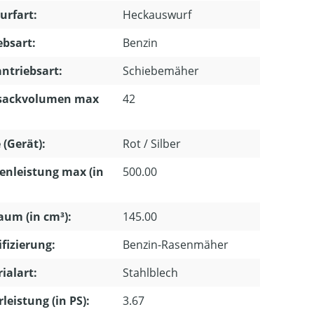
urfart:
Heckauswurf
ebsart:
Benzin
ntriebsart:
Schiebemäher
sackvolumen max
42
 (Gerät):
Rot / Silber
enleistung max (in
500.00
um (in cm³):
145.00
ifizierung:
Benzin-Rasenmäher
ialart:
Stahlblech
leistung (in PS):
3.67