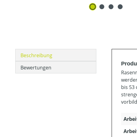
Beschreibung
Produ
Bewertungen
Rasenm
werden
bis 53
streng
vorbil
Arbei
Arbei