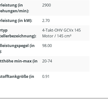
leistung (in
2900
ehungen/min):
leistung (in kW):
2.70
rtyp
4-Takt-OHV GCVx 145
tellerbezeichnung):
Motor / 145 cm³
lleistungspegel (in
98.00
):
tthöhe min-max (in
20-74
stofftankgröße (in
0.91