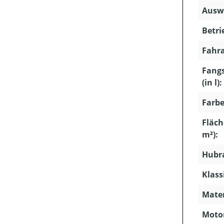
Ausw
Betri
Fahra
Fang
(in l):
Farbe
Fläch
m²):
Hubra
Klass
Mater
Motor