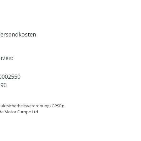
 Versandkosten
rzeit:
0002550
296
uktsicherheitsverordnung (GPSR):
da Motor Europe Ltd