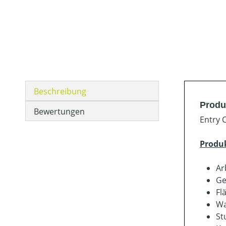
Beschreibung
Produ
Bewertungen
Entry C
Produ
Ar
Ge
Fl
Wa
St