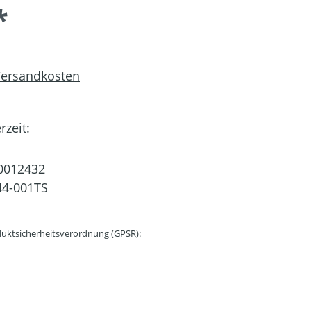
*
 Versandkosten
rzeit:
0012432
44-001TS
uktsicherheitsverordnung (GPSR):