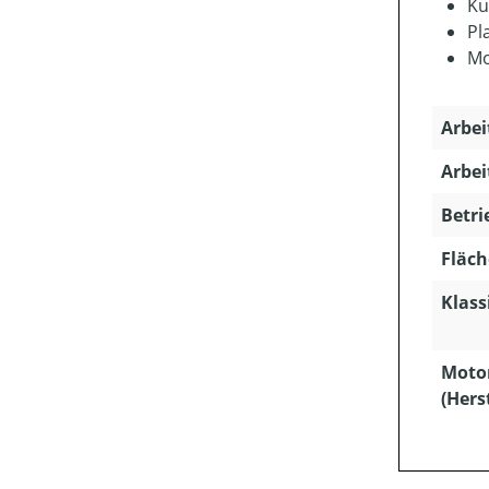
Ku
Pl
Mo
Arbei
Arbei
Betri
Fläch
Klass
Moto
(Hers