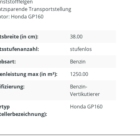
nststofffelgen
atzsparende Transportstellung
tor: Honda GP160
tsbreite (in cm):
38.00
tsstufenanzahl:
stufenlos
ebsart:
Benzin
enleistung max (in m²):
1250.00
ifizierung:
Benzin-
Vertikutierer
rtyp
Honda GP160
tellerbezeichnung):