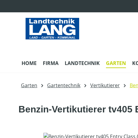
m Hauptinhalt springen
Zur Suche springen
Zur Hauptnavigation springen
HOME
FIRMA
LANDTECHNIK
GARTEN
K
Garten
Gartentechnik
Vertikutierer
Ben
Benzin-Vertikutierer tv405
Bildergalerie überspringen