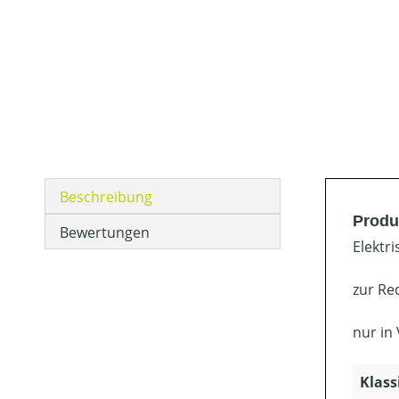
Beschreibung
Produ
Bewertungen
Elektr
zur Re
nur in
Klass