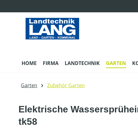
m Hauptinhalt springen
Zur Suche springen
Zur Hauptnavigation springen
HOME
FIRMA
LANDTECHNIK
GARTEN
K
Garten
Zubehör Garten
Elektrische Wassersprühein
tk58