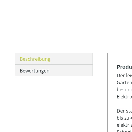
Beschreibung
Produ
Bewertungen
Der le
Garten
besond
Elektr
Der st
bis zu
elektr