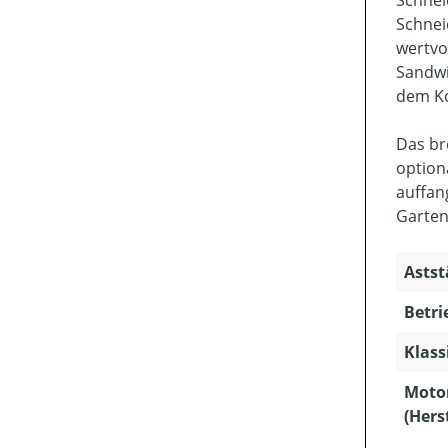
Schnei
Schnei
wertvo
Sandwi
dem Ko
Das br
option
auffan
Garten
Astst
Betri
Klass
Moto
(Hers