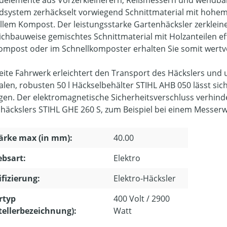
delemente aus Vorzerkleinerern, Reißmessern und wendba
dsystem zerhäckselt vorwiegend Schnittmaterial mit hohem H
llem Kompost. Der leistungsstarke Gartenhäcksler zerklein
chbauweise gemischtes Schnittmaterial mit Holzanteilen ef
mpost oder im Schnellkomposter erhalten Sie somit wertv
eite Fahrwerk erleichtert den Transport des Häckslers und 
alen, robusten 50 l Häckselbehälter STIHL AHB 050 lässt si
gen. Der elektromagnetische Sicherheitsverschluss verhinde
häckslers STIHL GHE 260 S, zum Beispiel bei einem Messerw
ärke max (in mm):
40.00
ebsart:
Elektro
ifizierung:
Elektro-Häcksler
rtyp
400 Volt / 2900
tellerbezeichnung):
Watt