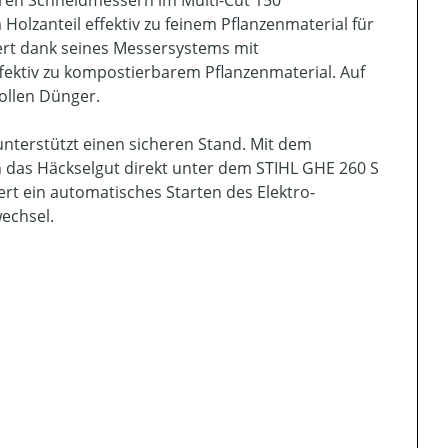
ren Schneidmessern im Multi-Cut 150
olzanteil effektiv zu feinem Pflanzenmaterial für
ert dank seines Messersystems mit
fektiv zu kompostierbarem Pflanzenmaterial. Auf
ollen Dünger.
unterstützt einen sicheren Stand. Mit dem
ch das Häckselgut direkt unter dem STIHL GHE 260 S
rt ein automatisches Starten des Elektro-
echsel.