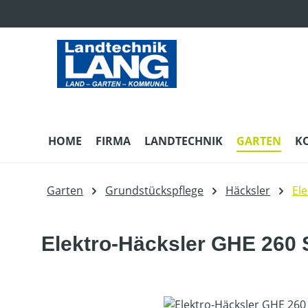
m Hauptinhalt springen
Zur Suche springen
Zur Hauptnavigation springen
HOME
FIRMA
LANDTECHNIK
GARTEN
K
Garten
Grundstückspflege
Häcksler
El
Elektro-Häcksler GHE 260 
Bildergalerie überspringen