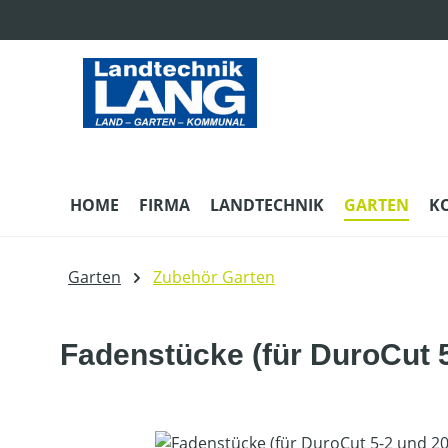
m Hauptinhalt springen
Zur Suche springen
Zur Hauptnavigation springen
HOME
FIRMA
LANDTECHNIK
GARTEN
K
Garten
Zubehör Garten
Fadenstücke (für DuroCut 5
Bildergalerie überspringen