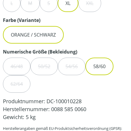
L
M
S
XL
XXL
(DIESE OPTION IST ZURZEIT NICHT VERFÜGBAR.)
(DIESE OPTION IST ZURZEIT NICHT VERFÜGBAR.)
(DIESE OPTION IST ZURZEIT NICHT VERFÜG
(DIESE OPTION IST Z
auswählen
Farbe (Variante)
ORANGE / SCHWARZ
auswählen
Numerische Größe (Bekleidung)
46/48
50/52
54/56
58/60
(DIESE OPTION IST ZURZEIT NICHT VERFÜGBAR.)
(DIESE OPTION IST ZURZEIT NICHT VERFÜGBA
(DIESE OPTION IST ZURZEIT N
62/64
(DIESE OPTION IST ZURZEIT NICHT VERFÜGBAR.)
Produktnummer:
DC-100010228
Herstellernummer:
0088 585 0060
Gewicht:
5 kg
Herstellerangaben gemäß EU-Produktsicherheitsverordnung (GPSR):