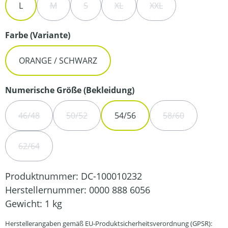
L
M
S
XL
XXL
(DIESE OPTION IST ZURZEIT NICHT VERFÜGBAR.)
(DIESE OPTION IST ZURZEIT NICHT VERFÜ
(DIESE OPTION IST ZURZEIT NIC
(DIESE OPTION IST Z
auswählen
Farbe (Variante)
ORANGE / SCHWARZ
auswählen
Numerische Größe (Bekleidung)
46/48
50/52
54/56
58/60
(DIESE OPTION IST ZURZEIT NICHT VERFÜGBAR.)
(DIESE OPTION IST ZURZEIT NICHT VERFÜGBA
(DIESE OPTION 
62/64
(DIESE OPTION IST ZURZEIT NICHT VERFÜGBAR.)
Produktnummer:
DC-100010232
Herstellernummer:
0000 888 6056
Gewicht:
1 kg
Herstellerangaben gemäß EU-Produktsicherheitsverordnung (GPSR):