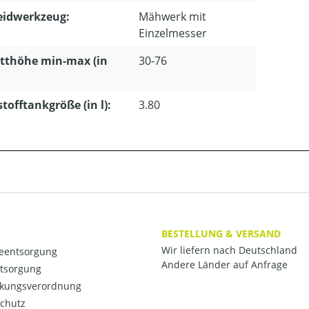
eidwerkzeug:
Mähwerk mit
Einzelmesser
tthöhe min-max (in
30-76
stofftankgröße (in l):
3.80
BESTELLUNG & VERSAND
Wir liefern nach Deutschland
ieentsorgung
Andere Länder auf Anfrage
ntsorgung
kungsverordnung
chutz