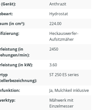
 (Gerät):
Anthrazit
ebeart:
Hydrostat
um (in cm³):
224.00
ifizierung:
Heckauswerfer-
Aufsitzmäher
leistung (in
2450
ehungen/min):
leistung (in kW):
3.60
rtyp
ST 250 ES series
tellerbezeichnung):
hfunktion:
Ja, Mulchkeil inklusive
erktyp:
Mähwerk mit
Einzelmesser