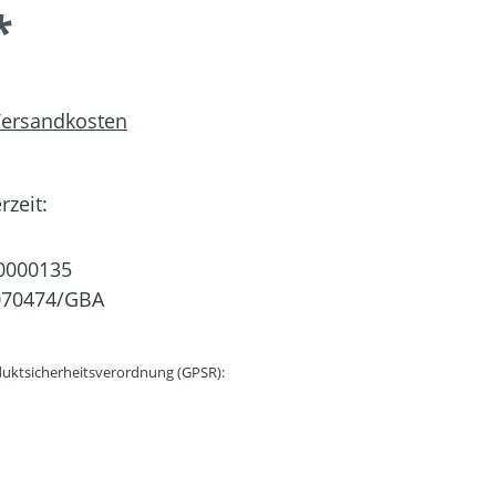
*
 Versandkosten
rzeit:
0000135
070474/GBA
uktsicherheitsverordnung (GPSR):