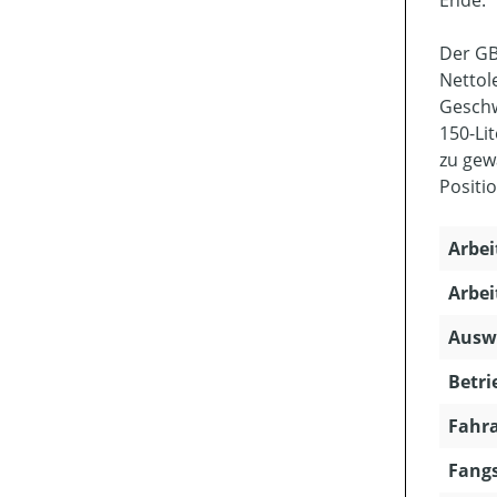
Ende.
Der GB
Nettol
Geschw
150-Li
zu gew
Positi
Arbei
Arbei
Ausw
Betri
Fahra
Fangs