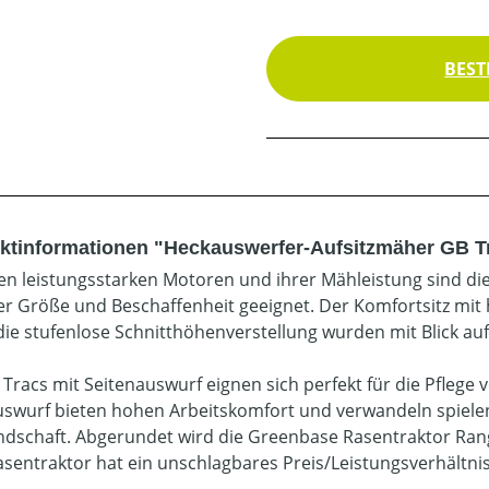
BEST
ktinformationen "Heckauswerfer-Aufsitzmäher GB T
ren leistungsstarken Motoren und ihrer Mähleistung sind d
her Größe und Beschaffenheit geeignet. Der Komfortsitz mi
die stufenlose Schnitthöhenverstellung wurden mit Blick au
 Tracs mit Seitenauswurf eignen sich perfekt für die Pfleg
swurf bieten hohen Arbeitskomfort und verwandeln spielend
ndschaft. Abgerundet wird die Greenbase Rasentraktor Rang
asentraktor hat ein unschlagbares Preis/Leistungsverhältni