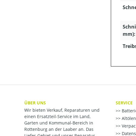
Schn
Schni
mm):
Treib
ÜBER UNS
SERVICE
Wir bieten Verkauf, Reparaturen und
Batter
einen Ersatzteil-Service im Land,
Altöle
Garten und Kommunal-Bereich in
Verpac
Rottenburg an der Laaber an. Das
Datens
Liefer-Gebiet und unser Reparatur-