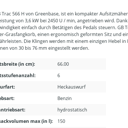
 Trac 566 H von Greenbase, ist ein kompakter Aufsitzmäher
eistung von 3,6 kW bei 2450 U / min, angetrieben wird. Dan
indigkeit einfach durch Betätigen des Pedals steuern. GB T
ter-Grasfangkorb, einen ergonomisch geformten Sitz und e
ährleisten. Die Klingen werden mit einem einzigen Hebel in 
onen von 30 bis 76 mm eingestellt werden.
tsbreite (in cm):
66.00
tsstufenanzahl:
6
urfart:
Heckauswurf
ebsart:
Benzin
ntriebsart:
hydrostatisch
ackvolumen max (in l):
150