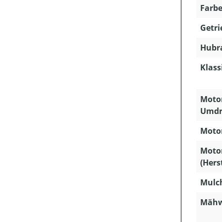
Farbe
Getri
Hubra
Klass
Motor
Umdr
Motor
Moto
(Hers
Mulc
Mähw