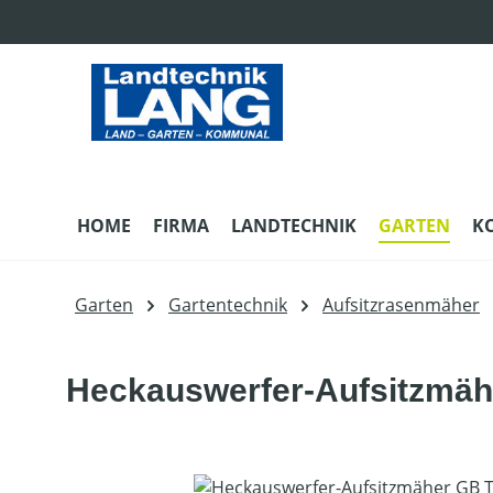
m Hauptinhalt springen
Zur Suche springen
Zur Hauptnavigation springen
HOME
FIRMA
LANDTECHNIK
GARTEN
K
Garten
Gartentechnik
Aufsitzrasenmäher
Heckauswerfer-Aufsitzmäh
Bildergalerie überspringen