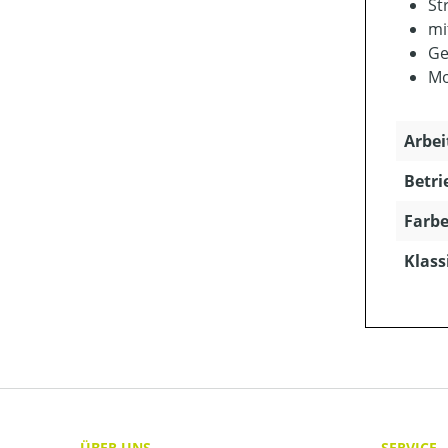
St
mi
Ge
Mo
Arbei
Betri
Farbe
Klass
ÜBER UNS
SERVICE