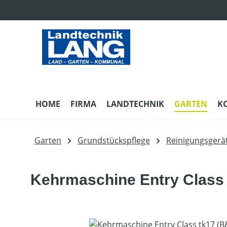
m Hauptinhalt springen
Zur Suche springen
Zur Hauptnavigation springen
HOME
FIRMA
LANDTECHNIK
GARTEN
K
Garten
Grundstückspflege
Reinigungsgerä
Kehrmaschine Entry Class 
Bildergalerie überspringen