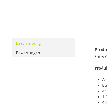
Beschreibung
Produ
Bewertungen
Entry 
Produ
Ar
Bü
Ar
1 
4.