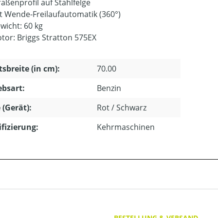
raßenprofil auf Stahlfelge
t Wende-Freilaufautomatik (360°)
wicht: 60 kg
tor: Briggs Stratton 575EX
tsbreite (in cm):
70.00
ebsart:
Benzin
 (Gerät):
Rot / Schwarz
ifizierung:
Kehrmaschinen
BESTELLUNG & VERSAND