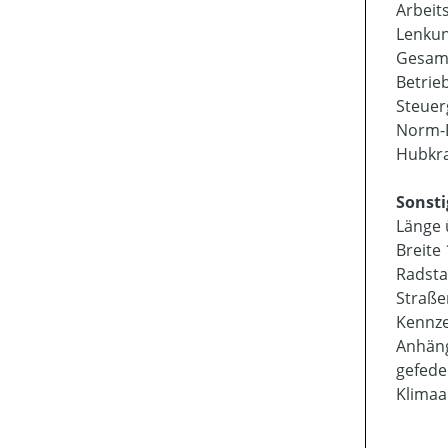
Arbeit
Lenkun
Gesamt
Betrie
Steuer
Norm-D
Hubkra
Sonsti
Länge 
Breite
Radsta
Straße
Kennz
Anhäng
gefede
Klimaa