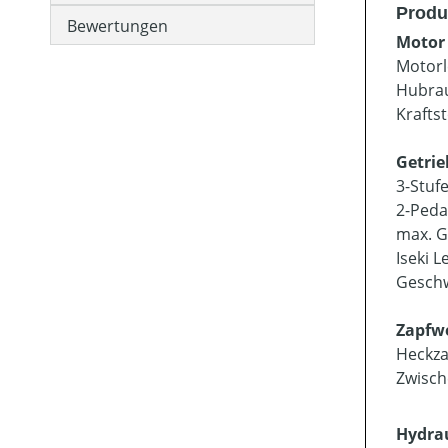
Produ
Bewertungen
Motor
Motorl
Hubra
Kraftst
Getrie
3-Stuf
2-Peda
max. G
Iseki L
Geschw
Zapfwe
Heckza
Zwisch
Hydra