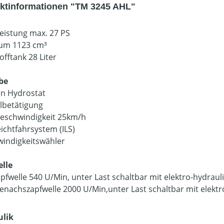
ktinformationen "TM 3245 AHL"
eistung max. 27 PS
um 1123 cm³
offtank 28 Liter
be
en Hydrostat
lbetätigung
eschwindigkeit 25km/h
eichtfahrsystem (ILS)
indigkeitswähler
lle
pfwelle 540 U/Min, unter Last schaltbar mit elektro-hydrau
enachszapfwelle 2000 U/Min,unter Last schaltbar mit elekt
ulik