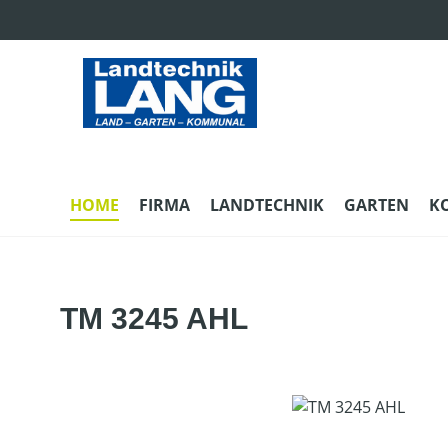
m Hauptinhalt springen
Zur Suche springen
Zur Hauptnavigation springen
HOME
FIRMA
LANDTECHNIK
GARTEN
K
TM 3245 AHL
Bildergalerie überspringen