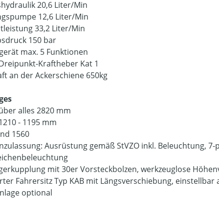
shydraulik 20,6 Liter/Min
gspumpe 12,6 Liter/Min
leistung 33,2 Liter/Min
bsdruck 150 bar
gerät max. 5 Funktionen
reipunkt-Kraftheber Kat 1
ft an der Ackerschiene 650kg
ges
über alles 2820 mm
 1210 - 1195 mm
nd 1560
nzulassung: Ausrüstung gemäß StVZO inkl. Beleuchtung, 7
eichenbeleuchtung
erkupplung mit 30er Vorsteckbolzen, werkzeuglose Höhenv
rter Fahrersitz Typ KAB mit Längsverschiebung, einstellbar
nlage optional