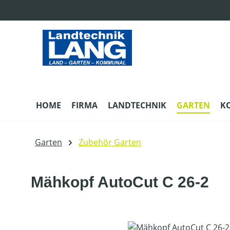
m Hauptinhalt springen
Zur Suche springen
Zur Hauptnavigation springen
HOME
FIRMA
LANDTECHNIK
GARTEN
K
Garten
Zubehör Garten
Mähkopf AutoCut C 26-2
Bildergalerie überspringen