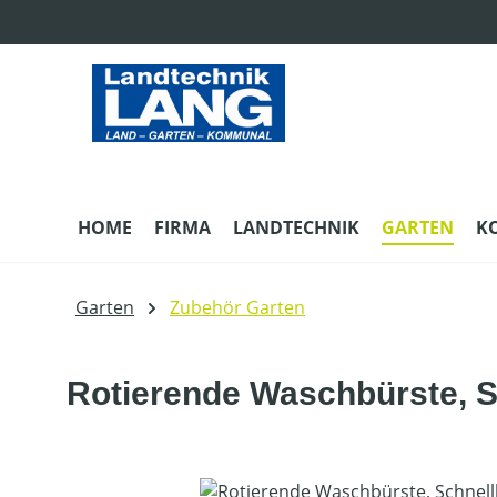
m Hauptinhalt springen
Zur Suche springen
Zur Hauptnavigation springen
HOME
FIRMA
LANDTECHNIK
GARTEN
K
Garten
Zubehör Garten
Rotierende Waschbürste, 
Bildergalerie überspringen