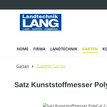
m Hauptinhalt springen
Zur Suche springen
Zur Hauptnavigation springen
HOME
FIRMA
LANDTECHNIK
GARTEN
K
Garten
Zubehör Garten
Satz Kunststoffmesser Poly
Bildergalerie überspringen