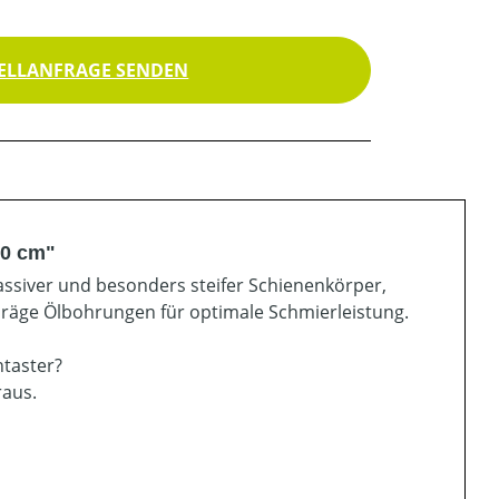
ELLANFRAGE SENDEN
80 cm"
ssiver und besonders steifer Schienenkörper,
hräge Ölbohrungen für optimale Schmierleistung.
ntaster?
raus.