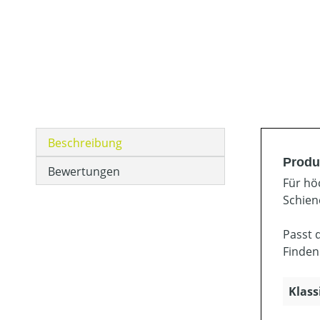
Beschreibung
Produ
Bewertungen
Für hö
Schien
Passt 
Finden
Klass