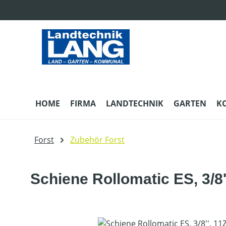
m Hauptinhalt springen
Zur Suche springen
Zur Hauptnavigation springen
HOME
FIRMA
LANDTECHNIK
GARTEN
K
Forst
Zubehör Forst
Schiene Rollomatic ES, 3/8'
Bildergalerie überspringen