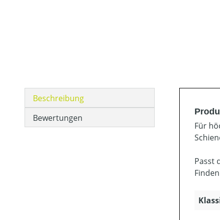
Beschreibung
Produ
Bewertungen
Für hö
Schien
Passt 
Finden
Klass