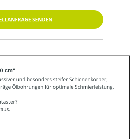
ELLANFRAGE SENDEN
90 cm"
ssiver und besonders steifer Schienenkörper,
hräge Ölbohrungen für optimale Schmierleistung.
ntaster?
raus.