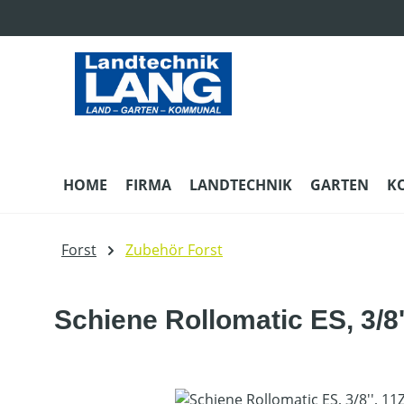
m Hauptinhalt springen
Zur Suche springen
Zur Hauptnavigation springen
HOME
FIRMA
LANDTECHNIK
GARTEN
K
Forst
Zubehör Forst
Schiene Rollomatic ES, 3/8'
Bildergalerie überspringen