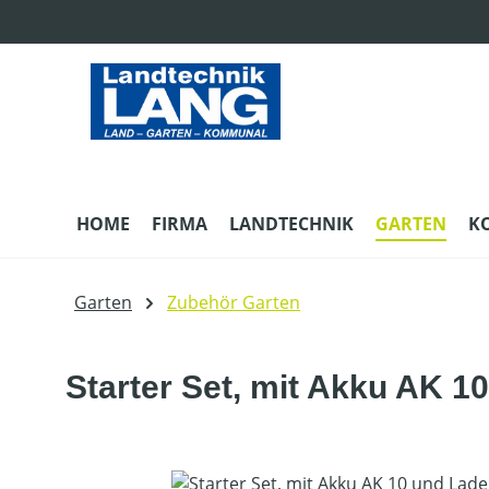
m Hauptinhalt springen
Zur Suche springen
Zur Hauptnavigation springen
HOME
FIRMA
LANDTECHNIK
GARTEN
K
Garten
Zubehör Garten
Starter Set, mit Akku AK 1
Bildergalerie überspringen