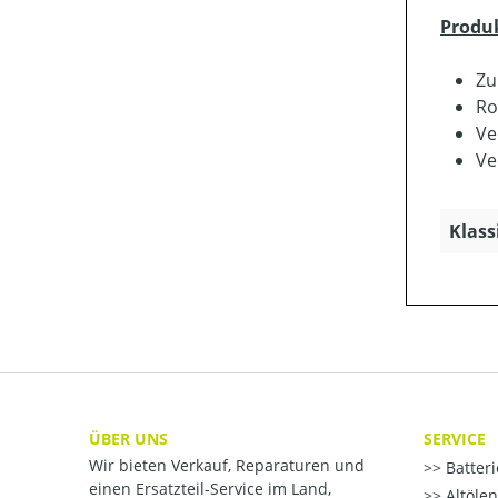
Produ
Zu
Ro
Ve
Ve
Klass
ÜBER UNS
SERVICE
Wir bieten Verkauf, Reparaturen und
Batter
einen Ersatzteil-Service im Land,
Altöle