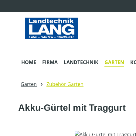
m Hauptinhalt springen
Zur Suche springen
Zur Hauptnavigation springen
HOME
FIRMA
LANDTECHNIK
GARTEN
K
Garten
Zubehör Garten
Akku-Gürtel mit Traggurt
Bildergalerie überspringen