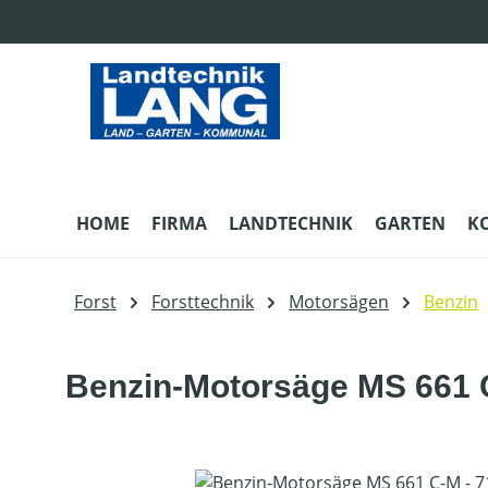
m Hauptinhalt springen
Zur Suche springen
Zur Hauptnavigation springen
HOME
FIRMA
LANDTECHNIK
GARTEN
K
Forst
Forsttechnik
Motorsägen
Benzin
Benzin-Motorsäge MS 661 C
Bildergalerie überspringen