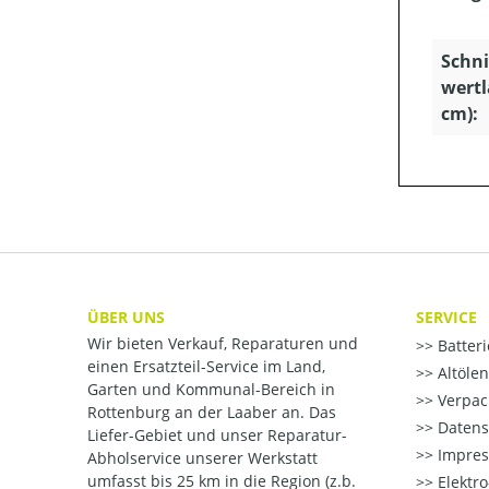
Schni
wertl
cm):
ÜBER UNS
SERVICE
Wir bieten Verkauf, Reparaturen und
Batter
einen Ersatzteil-Service im Land,
Altöle
Garten und Kommunal-Bereich in
Verpac
Rottenburg an der Laaber an. Das
Datens
Liefer-Gebiet und unser Reparatur-
Impre
Abholservice unserer Werkstatt
umfasst bis 25 km in die Region (z.b.
Elektr