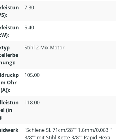
leistun
7.30
PS):
leistun
5.40
kW):
rtyp
Stihl 2-Mix-Motor
tellerbe
nung):
ldruckp
105.00
 am Ohr
(A)):
lleistun
118.00
el (in
):
eidwerk
"Schiene SL 71cm/28"" 1,6mm/0.063""
3/8"" mit Stihl Kette 3/8"" Rapid Hexa