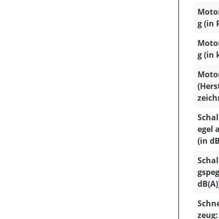
Motor
g (in 
Motor
g (in 
Moto
(Hers
zeich
Schal
egel
(in dB
Schal
gspeg
dB(A)
Schn
zeug: