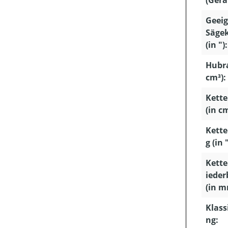
(Gerä
Geeig
Säge
(in "):
Hubr
cm³):
Kett
(in c
Kette
g (in "
Kette
ieder
(in m
Klass
ng: