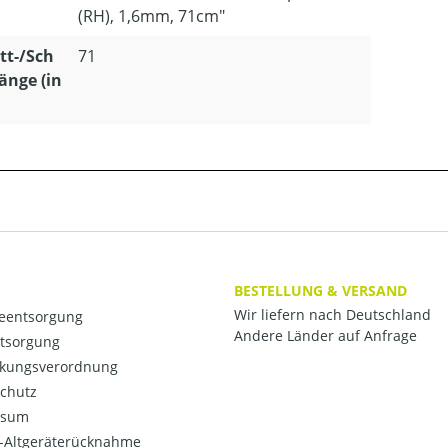
(RH), 1,6mm, 71cm"
tt-/Sch
71
änge (in
BESTELLUNG & VERSAND
Wir liefern nach Deutschland
ieentsorgung
Andere Länder auf Anfrage
ntsorgung
kungsverordnung
chutz
ssum
o-Altgeräterücknahme