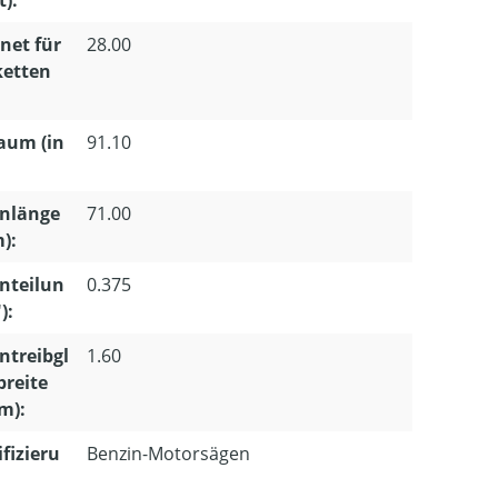
t):
net für
28.00
ketten
aum (in
91.10
enlänge
71.00
m):
nteilun
0.375
):
ntreibgl
1.60
breite
m):
ifizieru
Benzin-Motorsägen