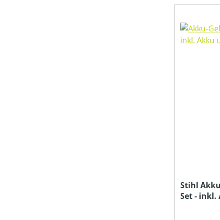
MOTORLEISTUNG (IN KW)
MOTORTYP (HERSTELLERBEZEICHNUNG)
NENNSPANNUNG (IN V)
NOTWENDIGE TRAKTORLEISTUNG (IN KW)
RÜCKESCHILDBREITE (IN CM)
Stihl Akk
Set - inkl
SCHALLDRUCKPEGEL AM OHR (IN DB(A))