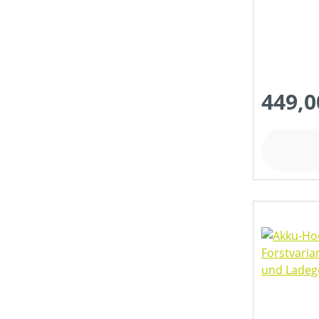
SCHALLLEISTUNGSPEGEL (IN DB(A))
SCHLIESSKRAFT (IN KN)
449,0
SCHNEIDWERKZEUG
SCHNITT-/SCHWERTLÄNGE (IN CM)
SCHUTZART
SEILDURCHMESSER (IN MM)