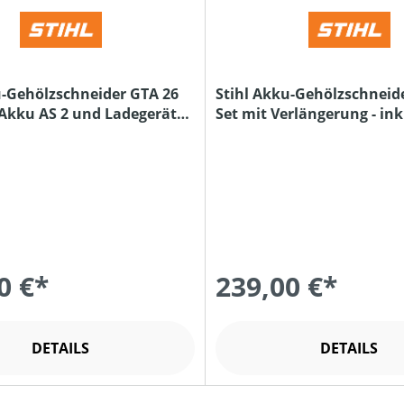
u-Gehölzschneider GTA 26
Stihl Akku-Gehölzschneid
. Akku AS 2 und Ladegerät
Set mit Verlängerung - ink
und Ladegerät
0 €*
239,00 €*
DETAILS
DETAILS