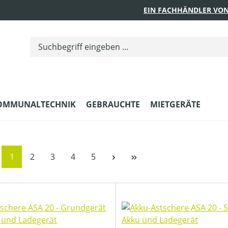
EIN FACHHÄNDLER VON
OMMUNALTECHNIK
GEBRAUCHTE
MIETGERÄTE
Seite
Seite
Seite
Seite
Seite
1
2
3
4
5