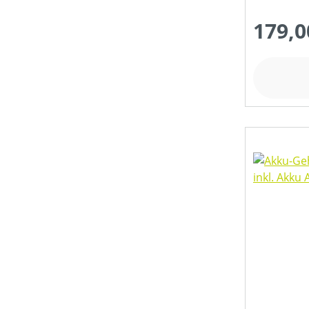
FARBE (GERÄT)
179,0
FASSUNGSVOLUMEN MAX (IN L)
GEEIGNET FÜR SÄGEKETTEN (IN ")
HUBRAUM (IN CM³)
KETTENLÄNGE (IN CM)
KETTENTEILUNG (IN ")
KETTENTREIBGLIEDERBREITE (IN MM)