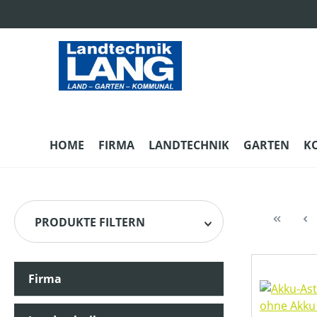
m Hauptinhalt springen
Zur Suche springen
Zur Hauptnavigation springen
HOME
FIRMA
LANDTECHNIK
GARTEN
K
PRODUKTE FILTERN
Firma
HERSTELLER