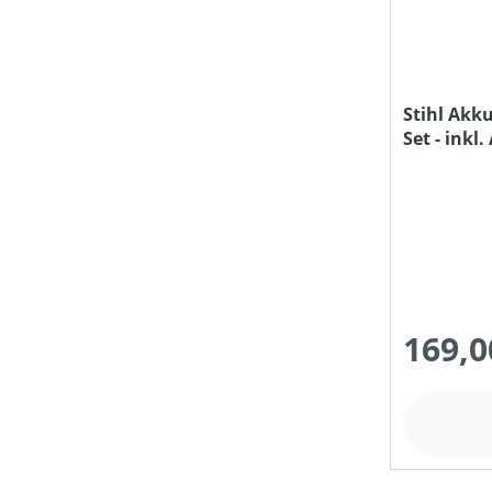
KLASSIFIZIERUNG
Stihl Akk
Set - inkl
LADEKAPAZITÄT MAX (IN CM³)
AL 1
MATERIALART
MITTLERE SEILGESCHWINDIGKEIT (IN M/S)
169,0
MOTORLEISTUNG (IN PS)
MOTORLEISTUNG (IN WATT)