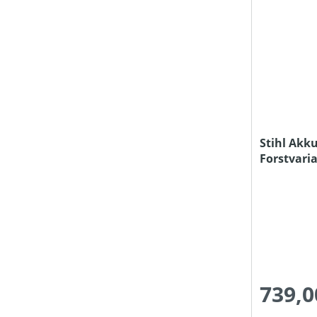
SEILLÄNGE (IN M)
SPALTGUTLÄNGE MAX (IN CM)
SPALTKRAFT (IN T)
Stihl Akk
Forstvari
STAMMDURCHMESSER MAX (IN CM)
Akku und 
STIELART
STIELLÄNGE (IN CM)
739,0
ZUGKRAFT (IN KN)