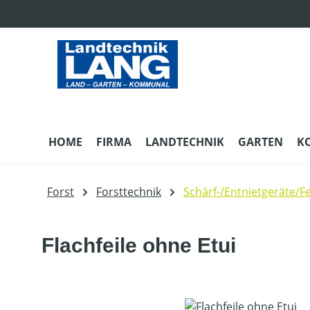
m Hauptinhalt springen
Zur Suche springen
Zur Hauptnavigation springen
HOME
FIRMA
LANDTECHNIK
GARTEN
K
Forst
Forsttechnik
Schärf-/Entnietgeräte/Fe
Flachfeile ohne Etui
Bildergalerie überspringen