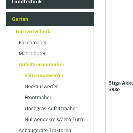
Landtechnik
AKKUKAPAZITÄT (IN AH)
Garten
ARBEITSBREITE (IN CM)
Gartentechnik
Rasenmäher
ARBEITSSTUFENANZAHL
Mähroboter
Aufsitzrasenmäher
AUSWURFART
Seitenauswerfer
Stiga Akk
Heckauswerfer
398e
BETRIEBSART
Frontmäher
Hochgras-Aufsitzmäher
FAHRANTRIEBSART
Nullwendekreis/Zero Turn
Anbaugeräte Traktoren