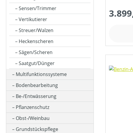
FARBE (GERÄT)
Sensen/Trimmer
3.899
Vertikutierer
FLÄCHENLEISTUNG MAX (IN M²)
Streuer/Walzen
Heckenscheren
HUBRAUM (IN CM³)
Sägen/Scheren
Saatgut/Dünger
KLASSIFIZIERUNG
Multifunktionssysteme
Bodenbearbeitung
MESSERANZAHL
Be-/Entwässerung
Pflanzenschutz
MOTOR-ZYLINDERANZAHL
Obst-/Weinbau
Grundstückspflege
MOTORLEISTUNG (IN PS)