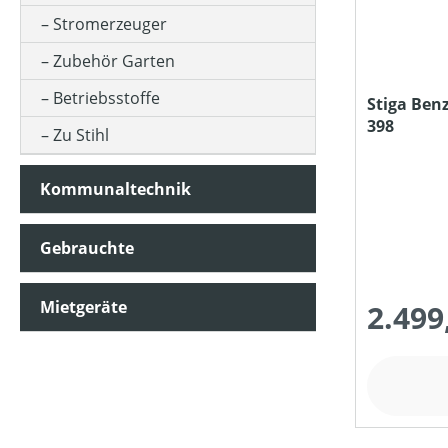
Stromerzeuger
MOTORLEISTUNG (IN UMDREHUNGEN/MIN)
Zubehör Garten
Betriebsstoffe
Stiga Ben
398
MOTORLEISTUNG (IN KW)
Zu Stihl
Kommunaltechnik
MOTORTYP (HERSTELLERBEZEICHNUNG)
Gebrauchte
MULCHFUNKTION
Mietgeräte
2.499
MÄHWERKTYP
NENNSPANNUNG (IN V)