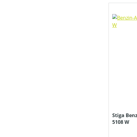
SCHALLDRUCKPEGEL AM OHR (IN DB(A))
SCHALLLEISTUNGSPEGEL (IN DB(A))
SCHNITTHÖHE MIN-MAX (IN MM)
TREIBSTOFFTANKGRÖSSE (IN L)
PREIS
Stiga Ben
5108 W