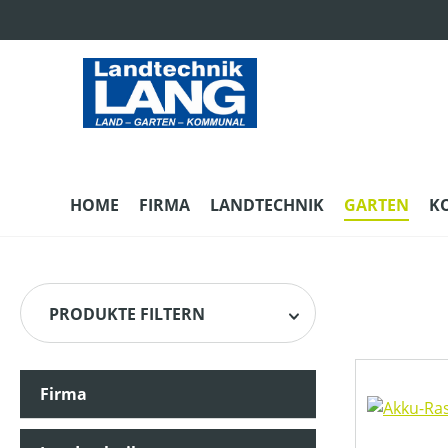
m Hauptinhalt springen
Zur Suche springen
Zur Hauptnavigation springen
HOME
FIRMA
LANDTECHNIK
GARTEN
K
PRODUKTE FILTERN
Firma
HERSTELLER