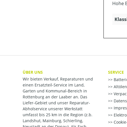
Hohe B
Klass
ÜBER UNS
SERVICE
Wir bieten Verkauf, Reparaturen und
Batter
einen Ersatzteil-Service im Land,
Altöle
Garten und Kommunal-Bereich in
Verpac
Rottenburg an der Laaber an. Das
Datens
Liefer-Gebiet und unser Reparatur-
Impre
Abholservice unserer Werkstatt
umfasst bis 25 km in die Region (z.b.
Elektr
Landshut, Mainburg, Schierling,
Cookie-
Neustadt an der Donau). Als Fach-