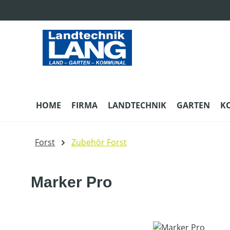
m Hauptinhalt springen
Zur Suche springen
Zur Hauptnavigation springen
HOME
FIRMA
LANDTECHNIK
GARTEN
K
Forst
Zubehör Forst
Marker Pro
Bildergalerie überspringen